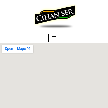
İçeriğe
geç